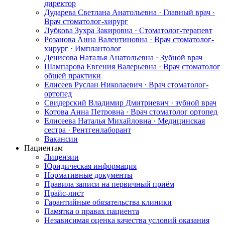
директор
Дударева Светлана Анатольевна · Главный врач ·
Врач стоматолог-хирург
Лубкова Зухра Закировна · Стоматолог-терапевт
Розанова Анна Валентиновна · Врач стоматолог-
хирург · Имплантолог
Денисова Наталья Анатольевна · Зубной врач
Шампарова Евгения Валерьевна · Врач стоматолог
общей практики
Елисеев Руслан Николаевич · Врач стоматолог-
ортопед
Свидерский Владимир Дмитриевич · зубной врач
Котова Анна Петровна · Врач стоматолог ортопед
Елисеева Наталья Михайловна · Медицинская
сестра · Рентгенлаборант
Вакансии
Пациентам
Лицензии
Юридическая информация
Нормативные документы
Правила записи на первичный приём
Прайс-лист
Гарантийные обязательства клиники
Памятка о правах пациента
Независимая оценка качества условий оказания