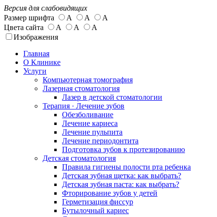
Версия для слабовидящих
Размер шрифта
А
А
А
Цвета сайта
А
А
А
Изображения
Главная
О Клинике
Услуги
Компьютерная томография
Лазерная стоматология
Лазер в детской стоматологии
Терапия · Лечение зубов
Обезболивание
Лечение кариеса
Лечение пульпита
Лечение периодонтита
Подготовка зубов к протезированию
Детская стоматология
Правила гигиены полости рта ребенка
Детская зубная щетка: как выбрать?
Детская зубная паста: как выбрать?
Фторирование зубов у детей
Герметизация фиссур
Бутылочный кариес