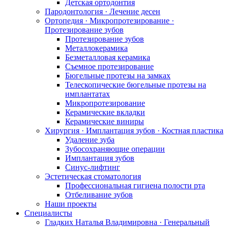
Детская ортодонтия
Пародонтология · Лечение десен
Ортопедия · Микропротезирование ·
Протезирование зубов
Протезирование зубов
Металлокерамика
Безметалловая керамика
Съемное протезирование
Бюгельные протезы на замках
Телескопические бюгельные протезы на
имплантатах
Микропротезирование
Керамические вкладки
Керамические виниры
Хирургия · Имплантация зубов · Костная пластика
Удаление зуба
Зубосохраняющие операции
Имплантация зубов
Синус-лифтинг
Эстетическая стоматология
Профессиональная гигиена полости рта
Отбеливание зубов
Наши проекты
Специалисты
Гладких Наталья Владимировна · Генеральный