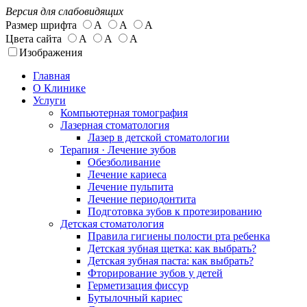
Версия для слабовидящих
Размер шрифта
А
А
А
Цвета сайта
А
А
А
Изображения
Главная
О Клинике
Услуги
Компьютерная томография
Лазерная стоматология
Лазер в детской стоматологии
Терапия · Лечение зубов
Обезболивание
Лечение кариеса
Лечение пульпита
Лечение периодонтита
Подготовка зубов к протезированию
Детская стоматология
Правила гигиены полости рта ребенка
Детская зубная щетка: как выбрать?
Детская зубная паста: как выбрать?
Фторирование зубов у детей
Герметизация фиссур
Бутылочный кариес