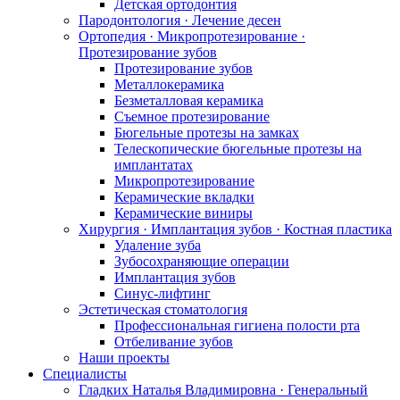
Детская ортодонтия
Пародонтология · Лечение десен
Ортопедия · Микропротезирование ·
Протезирование зубов
Протезирование зубов
Металлокерамика
Безметалловая керамика
Съемное протезирование
Бюгельные протезы на замках
Телескопические бюгельные протезы на
имплантатах
Микропротезирование
Керамические вкладки
Керамические виниры
Хирургия · Имплантация зубов · Костная пластика
Удаление зуба
Зубосохраняющие операции
Имплантация зубов
Синус-лифтинг
Эстетическая стоматология
Профессиональная гигиена полости рта
Отбеливание зубов
Наши проекты
Специалисты
Гладких Наталья Владимировна · Генеральный