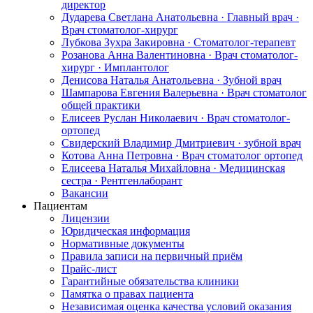
директор
Дударева Светлана Анатольевна · Главный врач ·
Врач стоматолог-хирург
Лубкова Зухра Закировна · Стоматолог-терапевт
Розанова Анна Валентиновна · Врач стоматолог-
хирург · Имплантолог
Денисова Наталья Анатольевна · Зубной врач
Шампарова Евгения Валерьевна · Врач стоматолог
общей практики
Елисеев Руслан Николаевич · Врач стоматолог-
ортопед
Свидерский Владимир Дмитриевич · зубной врач
Котова Анна Петровна · Врач стоматолог ортопед
Елисеева Наталья Михайловна · Медицинская
сестра · Рентгенлаборант
Вакансии
Пациентам
Лицензии
Юридическая информация
Нормативные документы
Правила записи на первичный приём
Прайс-лист
Гарантийные обязательства клиники
Памятка о правах пациента
Независимая оценка качества условий оказания