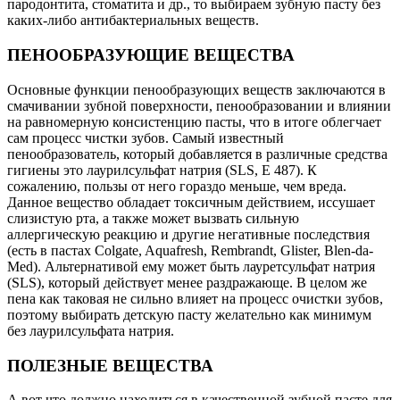
пародонтита, стоматита и др., то выбираем зубную пасту без
каких-либо антибактериальных веществ.
ПЕНООБРАЗУЮЩИЕ ВЕЩЕСТВА
Основные функции пенообразующих веществ заключаются в
смачивании зубной поверхности, пенообразовании и влиянии
на равномерную консистенцию пасты, что в итоге облегчает
сам процесс чистки зубов. Самый известный
пенообразователь, который добавляется в различные средства
гигиены это лаурилсульфат натрия (SLS, Е 487). К
сожалению, пользы от него гораздо меньше, чем вреда.
Данное вещество обладает токсичным действием, иссушает
слизистую рта, а также может вызвать сильную
аллергическую реакцию и другие негативные последствия
(есть в пастах Colgate, Aquafresh, Rembrandt, Glister, Blen-da-
Med). Альтернативой ему может быть лауретсульфат натрия
(SLS), который действует менее раздражающе. В целом же
пена как таковая не сильно влияет на процесс очистки зубов,
поэтому выбирать детскую пасту желательно как минимум
без лаурилсульфата натрия.
ПОЛЕЗНЫЕ ВЕЩЕСТВА
А вот что должно находиться в качественной зубной пасте для