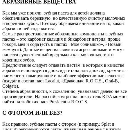
АБРАЗИВНЫЕ ВЕЩЕСТВА
Как мы уже поняли, зубная паста для детей должна
обеспечивать бережную, но качественную очистку молочных
и коренных зубов. Поэтому обращаем внимание на то, какой
абразив в ней содержится.
Самые распространенные абразивные компоненты в зубных
пастах – это карбонат кальция и бикарбонат натрия, проще
говоря, мел и сода (есть в пастах «Мое солнышко», «Новый
жемчуг»). Данные вещества являются агрессивными и могут
нанести существенный вред эмали как молочных, так и
коренных зубов.
Предпочтение следует отдавать пастам, в которых в качестве
абразива используется диоксид титана или диоксид кремния –
наименее травмирующие и наиболее эффективные вещества
(входят в состав паст Lacalut, «Дракоша», R.O.C.S., Oral-B,
Colgate).
Степень абразивности, к сожалению, указывают далеко не все
производители. На российском рынке показатель RDA можно
найти на тюбиках паст President и R.O.C.S.
С ФТОРОМ ИЛИ БЕЗ?
Как правило, зубные пасты с фтором (к примеру, Splat и
Lacalut) рекомендуются детям, живущим в районе с низким