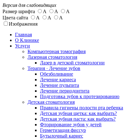
Версия для слабовидящих
Размер шрифта
А
А
А
Цвета сайта
А
А
А
Изображения
Главная
О Клинике
Услуги
Компьютерная томография
Лазерная стоматология
Лазер в детской стоматологии
Терапия · Лечение зубов
Обезболивание
Лечение кариеса
Лечение пульпита
Лечение периодонтита
Подготовка зубов к протезированию
Детская стоматология
Правила гигиены полости рта ребенка
Детская зубная щетка: как выбрать?
Детская зубная паста: как выбрать?
Фторирование зубов у детей
Герметизация фиссур
Бутылочный кариес