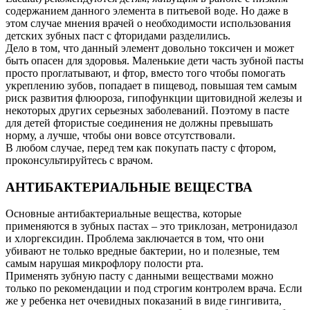
содержанием данного элемента в питьевой воде. Но даже в
этом случае мнения врачей о необходимости использования
детских зубных паст с фторидами разделились.
Дело в том, что данный элемент довольно токсичен и может
быть опасен для здоровья. Маленькие дети часть зубной пасты
просто проглатывают, и фтор, вместо того чтобы помогать
укреплению зубов, попадает в пищевод, повышая тем самым
риск развития флюороза, гипофункции щитовидной железы и
некоторых других серьезных заболеваний. Поэтому в пасте
для детей фтористые соединения не должны превышать
норму, а лучше, чтобы они вовсе отсутствовали.
В любом случае, перед тем как покупать пасту с фтором,
проконсультируйтесь с врачом.
АНТИБАКТЕРИАЛЬНЫЕ ВЕЩЕСТВА
Основные антибактериальные вещества, которые
применяются в зубных пастах – это триклозан, метронидазол
и хлоргексидин. Проблема заключается в том, что они
убивают не только вредные бактерии, но и полезные, тем
самым нарушая микрофлору полости рта.
Применять зубную пасту с данными веществами можно
только по рекомендации и под строгим контролем врача. Если
же у ребенка нет очевидных показаний в виде гингивита,