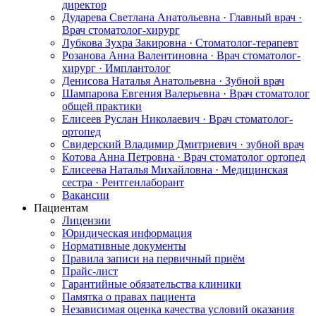
директор
Дударева Светлана Анатольевна · Главный врач ·
Врач стоматолог-хирург
Лубкова Зухра Закировна · Стоматолог-терапевт
Розанова Анна Валентиновна · Врач стоматолог-
хирург · Имплантолог
Денисова Наталья Анатольевна · Зубной врач
Шампарова Евгения Валерьевна · Врач стоматолог
общей практики
Елисеев Руслан Николаевич · Врач стоматолог-
ортопед
Свидерский Владимир Дмитриевич · зубной врач
Котова Анна Петровна · Врач стоматолог ортопед
Елисеева Наталья Михайловна · Медицинская
сестра · Рентгенлаборант
Вакансии
Пациентам
Лицензии
Юридическая информация
Нормативные документы
Правила записи на первичный приём
Прайс-лист
Гарантийные обязательства клиники
Памятка о правах пациента
Независимая оценка качества условий оказания