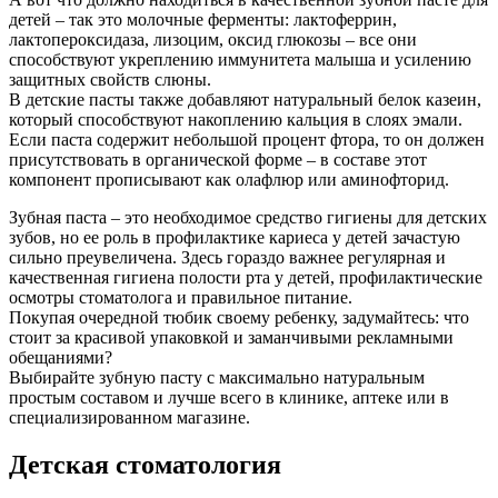
детей – так это молочные ферменты: лактоферрин,
лактопероксидаза, лизоцим, оксид глюкозы – все они
способствуют укреплению иммунитета малыша и усилению
защитных свойств слюны.
В детские пасты также добавляют натуральный белок казеин,
который способствуют накоплению кальция в слоях эмали.
Если паста содержит небольшой процент фтора, то он должен
присутствовать в органической форме – в составе этот
компонент прописывают как олафлюр или аминофторид.
Зубная паста – это необходимое средство гигиены для детских
зубов, но ее роль в профилактике кариеса у детей зачастую
сильно преувеличена. Здесь гораздо важнее регулярная и
качественная гигиена полости рта у детей, профилактические
осмотры стоматолога и правильное питание.
Покупая очередной тюбик своему ребенку, задумайтесь: что
стоит за красивой упаковкой и заманчивыми рекламными
обещаниями?
Выбирайте зубную пасту с максимально натуральным
простым составом и лучше всего в клинике, аптеке или в
специализированном магазине.
Детская стоматология