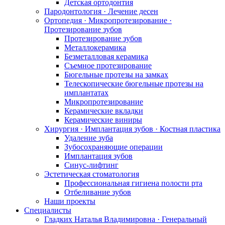
Детская ортодонтия
Пародонтология · Лечение десен
Ортопедия · Микропротезирование ·
Протезирование зубов
Протезирование зубов
Металлокерамика
Безметалловая керамика
Съемное протезирование
Бюгельные протезы на замках
Телескопические бюгельные протезы на
имплантатах
Микропротезирование
Керамические вкладки
Керамические виниры
Хирургия · Имплантация зубов · Костная пластика
Удаление зуба
Зубосохраняющие операции
Имплантация зубов
Синус-лифтинг
Эстетическая стоматология
Профессиональная гигиена полости рта
Отбеливание зубов
Наши проекты
Специалисты
Гладких Наталья Владимировна · Генеральный